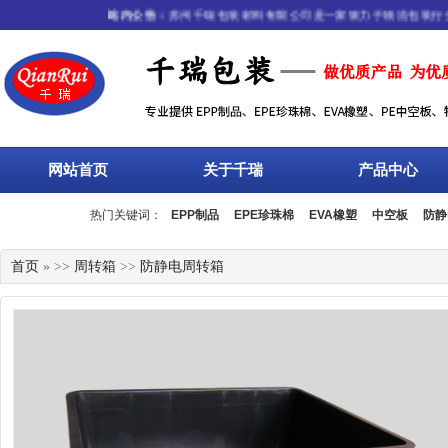
站内公告：
苏州千瑞包装材料有限公司是一家致力于物流包装行业，集
网站首页
关于千瑞
产品中心
热门关键词：
EPP制品
EPE珍珠棉
EVA橡塑
中空板
防静
流箱
周转箱
塑料托盘
围板箱
复合包装
首页
» >>
周转箱
>>
防静电周转箱