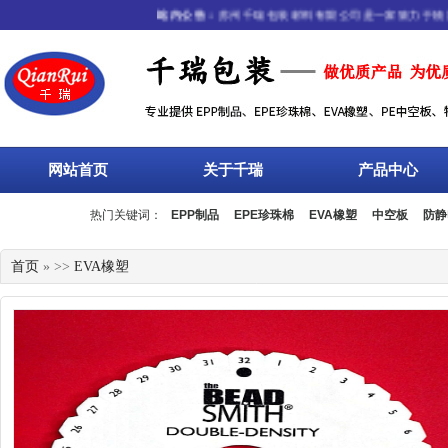
站内公告：
苏州千瑞包装材料有限公司是一家致力于物流包
网站首页
关于千瑞
产品中心
热门关键词：
EPP制品
EPE珍珠棉
EVA橡塑
中空板
防静
流箱
周转箱
塑料托盘
围板箱
复合包装
首页
» >>
EVA橡塑