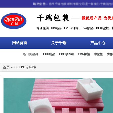
站内公告：
苏州千瑞包装材料有限公司是一家致力于物流包装行
网站首页
关于千瑞
产品中心
热门关键词：
EPP制品
EPE珍珠棉
EVA橡塑
中空板
防静
流箱
周转箱
塑料托盘
围板箱
复合包装
首页
» >>
EPE珍珠棉