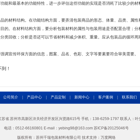
能和最基本的功能特性，进一步评估这些功能的实现是否消耗了比较少的材
的材料结构。在功能结构方面，要弄清包装商品的形态、体量、品类、属性
用目的。在材料结构方面，要分析包装材料的属性与包装用途是否配置合理；分
便分类回收；分析是否还可以节省材料和减少体积、重量。应从包装品的循环周
调宣传环保方面的信息，图案、品名、色彩、文字等要素要符合审美需要。
不到！
公司简介
|
产品中心
|
产品定制
|
新闻中心
|
客户案例
|
联系我们
苏省.苏州市高新区浒关经济开发区兴贤路615号 手机：138-6259-1797 联系人：叶
电话：0512-66160801 E-mail：yebing98@163.com 苏ICP备20125046号
版权所有：苏州千瑞包装材料有限公司 技术支持：
万度网络