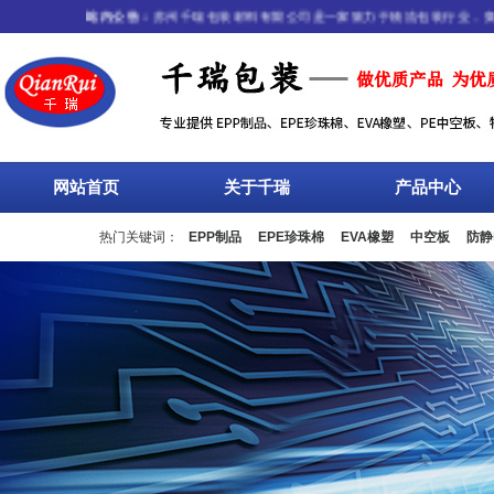
站内公告：
苏州千瑞包装材料有限公司是一家致力于物流包装行业，集研发
网站首页
关于千瑞
产品中心
热门关键词：
EPP制品
EPE珍珠棉
EVA橡塑
中空板
防静
流箱
周转箱
塑料托盘
围板箱
复合包装