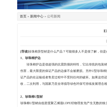
首页
»
新闻中心
» 公司新闻
[
导读
]
珍珠棉异型材是什么产品？可能很多人不是很了解，但是
1、
珍珠棉护边
珍珠棉护边是借超强的抗震防撞的特性，它比传统的包装材料
伤害，最大限度的保证产品的边缘不会被磨损。另外
U型珍珠
证产品的在运输或者售卖过程中不受到任何的破坏。如果这些
收，二次利用，与国家乃至全球倡导绿色环保可持续发展理念
2、
珍珠棉
U型材
珍珠棉
U型材
由低密度聚乙烯脂
LDPE经物理发泡产生无数的独