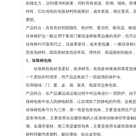
的撞击力，达到缓冲的效果，同时具有保温、防潮、隔热、防
特性，它比传统的包装材料性能更好，成本更低，档次更高，
磨损。
产品特点：具有良好的阻隔性、热封性、遮光性、耐高温、耐
珍珠棉护边一般运用于家居门窗或桌椅板凳边缘的保护，也可
珍珠棉均可取而代之，且效果更佳，成本更低廉，一般珍珠棉
型发泡材料。因其棺材发泡倍率高、弹性好、保温隔热性能佳
3、
珍珠棉包角
珍珠棉包角材质柔软，色泽鲜亮，有很多种规格和厚度选择，
一个柔软的环境里，纬产品边角加了一层超强的保护伞。
应用领域：门、窗、桌、扇、家具、电器等边角包装。
产品特点：在产品搬运或运输过程中对边角进行一层防护。由
珠棉包角中加入防静电材质，让其增加了防静电的作用。这都
珍珠棉包角可分为三类，第一类是包装包角，主要是使用在产
是装饰包角，主要使用在在建筑物的人或者移动物体经常接触
璃、金属等基材。第三类是建筑包角，主要是使用在建筑墙体
材料纬聚丙类塑料、镀锌薄铁、铝合金型材。