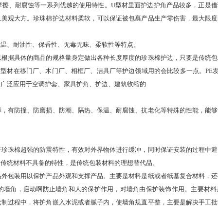
摩擦、耐腐蚀等一系列优越的使用特性。U型材里面护边护角产品较多，正是借
且美观大方。珍珠棉护边材料柔软，可以保证被包裹产品生产零伤害，最大限度
低温、耐油性、保香性、无毒无味、柔软性等特点。
以根据具体的商品的规格量身定做出各种长度厚度的珍珠棉护边，只要是传统包
U型材在移门厂、木门厂、相框厂、洁具厂等护边领域用的会比较多一点。PE
，广泛应用于空调护套、家具护角、护边、建筑收缩的
有防撞、防磨损、防潮、隔热、保温、耐腐蚀、抗老化等特殊的性能，能够
于珍珠棉超强的防震特性，有效对外界物体进行缓冲，同时保证安装的过程中避
是传统材料不具备的特性，是传统包装材料的理想替代品。
品外包装用以保护产品外观和支撑产品。主要是材料是纸或者纸基复合材料，还
的墙角，启动啊防止墙角和人的保护作用，对墙角由保护装饰作用。主要材料
批制过程中，将护角嵌入水泥或者腻子内，使墙角规直平整，主要是解决手工批