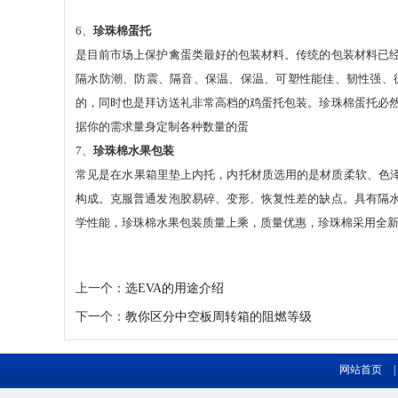
6、
珍珠棉蛋托
是目前市场上保护禽蛋类最好的包装材料。传统的包装材料已
隔水防潮、防震、隔音、保温、保温、可塑性能佳、韧性强、
的，同时也是拜访送礼非常高档的鸡蛋托包装。珍珠棉蛋托必
据你的需求量身定制各种数量的蛋
7、
珍珠棉水果包装
常见是在水果箱里垫上内托，内托材质选用的是材质柔软、色
构成。克服普通发泡胶易碎、变形、恢复性差的缺点。具有隔
学性能，珍珠棉水果包装质量上乘，质量优惠，珍珠棉采用全
上一个：
选EVA的用途介绍
下一个：
教你区分中空板周转箱的阻燃等级
网站首页
|