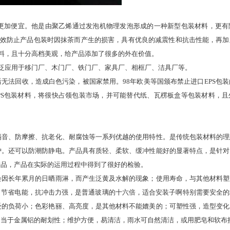
更加便宜。他是由聚乙烯通过发泡机物理发泡形成的一种新型包装材料，更有
有效防止产品包装时因抹茶而产生的损害，具有优良的减震性和抗击性能，再加
料，且十分高档美观，给产品添加了很多的外在价值。
泛应用于移门厂、木门厂、铁门厂、家具厂、相框厂、洁具厂等。
后无法回收，造成白色污染，被国家禁用。98年欧美等国颁布禁止进口EPS包装
代EPS包装材料，将很快占领包装市场，并可能替代纸、瓦楞板盒等包装材料，
隔音、防摩擦、抗老化、耐腐蚀等一系列优越的使用特性。是传统包装材料的理
护。还可以防潮防静电。产品具有质轻、柔软、缓冲性能好的显著特点，是针对
产品，产品在实际的运用过程中得到了很好的检验。
会因长年累月的日晒雨淋，而产生泛黄及水解的现象；使用寿命，与其他材料塑
，节省电能，抗冲击力强，是普通玻璃的十六倍，适合安装子啊特别需要安全
受的负荷小；色彩艳丽、高亮度，是其他材料不能媲美的；可塑性强，造型变化
相当于金属铝的耐划性；维护方便，易清洁，雨水可自然清洁，或用肥皂和软布