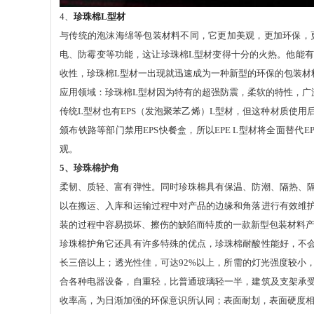
4、
珍珠棉
L型材
与传统的泡沫海绵等包装材料不同，它更加美观，更加环保，
电、防霉变等功能，这让珍珠棉
L型材变得十分的火热。他能
收性，珍珠棉L型材一出现就迅速成为一种新型的环保的包装材
应用领域：珍珠棉
L型材因为特有的超强防震，柔软的特性，广
传统
L型材也有EPS（发泡聚苯乙烯）L型材，但这种材质使用
颁布铁路等部门禁用EPS快餐盒，所以EPE L型材将全面替
观。
5、
珍珠棉护角
柔韧、质轻、富有弹性。同时珍珠棉具有保温、防潮、隔热、
以在搬运、入库和运输过程中对产品的边缘和角落进行有效维
装的过程中容易损坏、擦伤的缺陷而特质的一款新型包装材料
珍珠棉护角它还具有许多特殊的优点，珍珠棉耐酸性能好，不
长三倍以上；透光性佳，可达
92%以上，所需的灯光强度较小
合各种电器设备，自重轻，比普通玻璃轻一半，建筑及支架承
收率高，为日渐加强的环保意识所认同；表面耐划，表面硬度