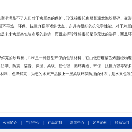
经渐渐满足不了人们对于禽蛋类的保护，珍珠棉蛋托克服普通发泡胶易碎、变形
循环再造、环保、抗撞力强等诸多优点，亦具有很好的抗化学性能。对于鸡蛋
然是未来禽蛋类包装市场的趋势，而且选择珍珠棉蛋托是你无忧的选择，而且环
泽鲜亮的珍珠棉，
EPE是一种新型环保的包装材料，它由低密度聚乙烯脂经物
水防潮、防震、隔音、保温、柔软、韧性强、循环再造、环保、抗撞力强等诸多
新材料，色泽鲜亮，为您的水果产品披上一层柔软环保防撞的外衣，是水果包装
公司简介
|
产品中心
|
产品定制
|
新闻中心
|
客户案例
|
联系我们