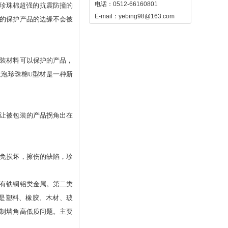
电话：0512-66160801
珍珠棉超强的抗震防撞的
E-mail：yebing98@163.com
的保护产品的边缘不会被
装材料可以保护的产品，
发泡珍珠棉U型材是一种新
让被包装的产品拐角出在
免损坏，擦伤的缺陷，珍
有铁铜铝类金属。第二类
是塑料、橡胶、木材、玻
制墙角高低质问题。主要