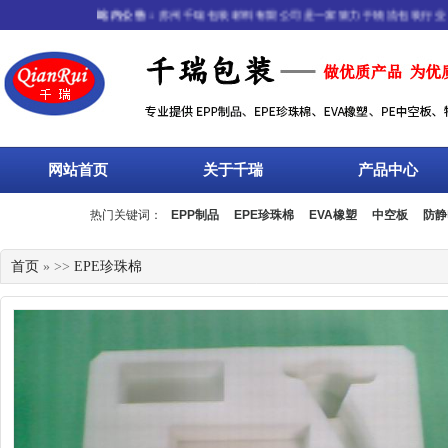
站内公告：
苏州千瑞包装材料有限公司是一家致力于物流包装行业，集
网站首页
关于千瑞
产品中心
热门关键词：
EPP制品
EPE珍珠棉
EVA橡塑
中空板
防静
流箱
周转箱
塑料托盘
围板箱
复合包装
首页
» >>
EPE珍珠棉