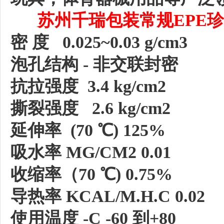
苏州千瑞包装常规
EPE
珍
密
度
0.025~0.03 g/cm3
泡孔结构
- 非交联封密
抗拉强度
3.4 kg/cm2
撕裂强度
2.6 kg/cm2
延伸率
(70 ℃) 125%
吸水率
MG/CM2 0.01
收缩率（
70 ℃) 0.75%
导热率
KCAL/M.H.C 0.02
使用温度
-C -60 到+80