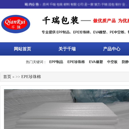
站内公告：
苏州千瑞包装材料有限公司是一家致力于物流包装行业，集研
网站首页
关于千瑞
产品中心
热门关键词：
EPP制品
EPE珍珠棉
EVA橡塑
中空板
防静
流箱
周转箱
塑料托盘
围板箱
复合包装
首页
» >>
EPE珍珠棉