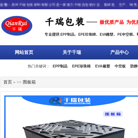
告：
苏州千瑞包装材料有限公司是一家致力于物流包装行业，集研发、生产、销售、服
网站首页
关于千瑞
产品中心
热门关键词：
EPP制品
EPE珍珠棉
EVA橡塑
中空板
防静
流箱
周转箱
塑料托盘
围板箱
复合包装
首页
» >>
围板箱