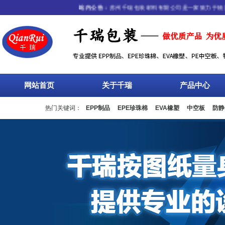
站内公告：
苏州千瑞包装材料有限公司是一家致力于物流包
网站首页
关于千瑞
产品中心
热门关键词：
EPP制品
EPE珍珠棉
EVA橡塑
中空板
防静
流箱
周转箱
塑料托盘
围板箱
复合包装